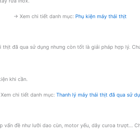
tẩy rửa inox.
→ Xem chi tiết danh mục:
Phụ kiện máy thái thịt
 thịt đã qua sử dụng nhưng còn tốt là giải pháp hợp lý. Chú
iện khi cần.
Xem chi tiết danh mục:
Thanh lý máy thái thịt đã qua sử d
ặp vấn đề như lưỡi dao cùn, motor yếu, dây curoa trượt… C