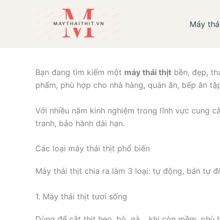
Nhảy
tới
Máy thái
Giới thiệu các loạ
nội
dung
Bạn đang tìm kiếm một
máy thái thịt
bền, đẹp, th
phẩm, phù hợp cho nhà hàng, quán ăn, bếp ăn tập
Với nhiều năm kinh nghiệm trong lĩnh vực cung 
tranh, bảo hành dài hạn.
Các loại máy thái thịt phổ biến
Máy thái thịt chia ra làm 3 loại: tự động, bán tự
1. Máy thái thịt tươi sống
Dùng để cắt thịt heo, bò, gà… khi còn mềm, phù h