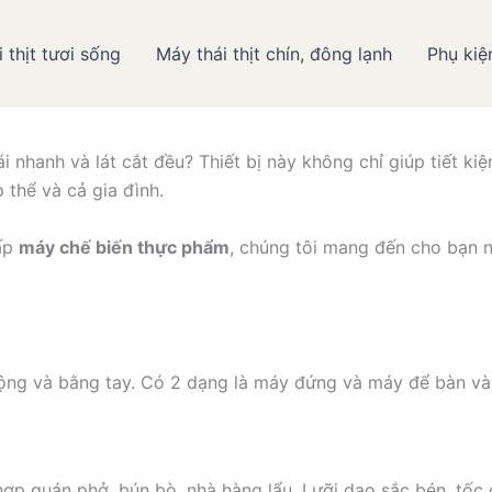
 thịt tươi sống
Máy thái thịt chín, đông lạnh
Phụ kiệ
i Máy thái thịt và Hãng máy 
ái nhanh và lát cắt đều? Thiết bị này không chỉ giúp tiết k
 thể và cả gia đình.
cấp
máy chế biến thực phẩm
, chúng tôi mang đến cho bạn n
 động và bằng tay. Có 2 dạng là máy đứng và máy để bàn và 
ợp quán phở, bún bò, nhà hàng lẩu. Lưỡi dao sắc bén, tốc đ