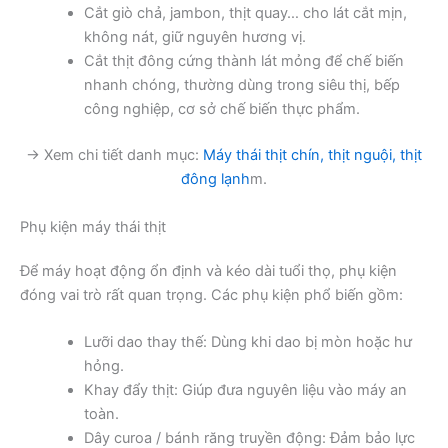
Cắt giò chả, jambon, thịt quay… cho lát cắt mịn,
không nát, giữ nguyên hương vị.
Cắt thịt đông cứng thành lát mỏng để chế biến
nhanh chóng, thường dùng trong siêu thị, bếp
công nghiệp, cơ sở chế biến thực phẩm.
→ Xem chi tiết danh mục:
Máy thái thịt chín, thịt nguội, thịt
đông lạnh
m.
Phụ kiện máy thái thịt
Để máy hoạt động ổn định và kéo dài tuổi thọ, phụ kiện
đóng vai trò rất quan trọng. Các phụ kiện phổ biến gồm:
Lưỡi dao thay thế: Dùng khi dao bị mòn hoặc hư
hỏng.
Khay đẩy thịt: Giúp đưa nguyên liệu vào máy an
toàn.
Dây curoa / bánh răng truyền động: Đảm bảo lực