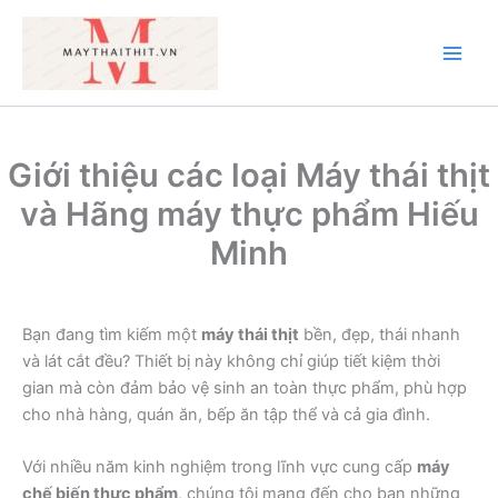
Nhảy
tới
nội
Main
dung
Men
Giới thiệu các loại Máy thái thịt
và Hãng máy thực phẩm Hiếu
Minh
Bạn đang tìm kiếm một
máy thái thịt
bền, đẹp, thái nhanh
và lát cắt đều? Thiết bị này không chỉ giúp tiết kiệm thời
gian mà còn đảm bảo vệ sinh an toàn thực phẩm, phù hợp
cho nhà hàng, quán ăn, bếp ăn tập thể và cả gia đình.
Với nhiều năm kinh nghiệm trong lĩnh vực cung cấp
máy
chế biến thực phẩm
, chúng tôi mang đến cho bạn những