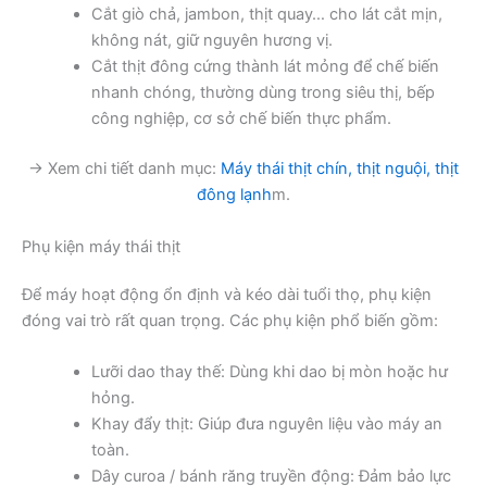
Cắt giò chả, jambon, thịt quay… cho lát cắt mịn,
không nát, giữ nguyên hương vị.
Cắt thịt đông cứng thành lát mỏng để chế biến
nhanh chóng, thường dùng trong siêu thị, bếp
công nghiệp, cơ sở chế biến thực phẩm.
→ Xem chi tiết danh mục:
Máy thái thịt chín, thịt nguội, thịt
đông lạnh
m.
Phụ kiện máy thái thịt
Để máy hoạt động ổn định và kéo dài tuổi thọ, phụ kiện
đóng vai trò rất quan trọng. Các phụ kiện phổ biến gồm:
Lưỡi dao thay thế: Dùng khi dao bị mòn hoặc hư
hỏng.
Khay đẩy thịt: Giúp đưa nguyên liệu vào máy an
toàn.
Dây curoa / bánh răng truyền động: Đảm bảo lực