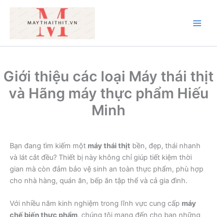
Nhảy
tới
nội
Main
dung
Men
Giới thiệu các loại Máy thái thịt
và Hãng máy thực phẩm Hiếu
Minh
Bạn đang tìm kiếm một
máy thái thịt
bền, đẹp, thái nhanh
và lát cắt đều? Thiết bị này không chỉ giúp tiết kiệm thời
gian mà còn đảm bảo vệ sinh an toàn thực phẩm, phù hợp
cho nhà hàng, quán ăn, bếp ăn tập thể và cả gia đình.
Với nhiều năm kinh nghiệm trong lĩnh vực cung cấp
máy
chế biến thực phẩm
, chúng tôi mang đến cho bạn những