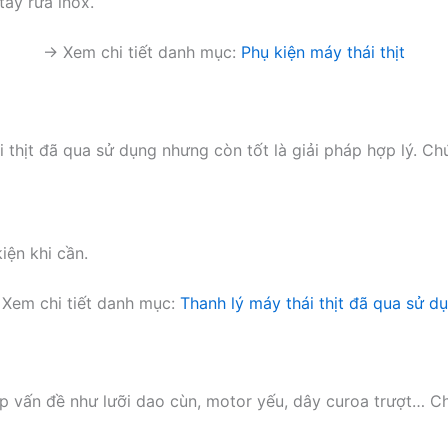
tẩy rửa inox.
→ Xem chi tiết danh mục:
Phụ kiện máy thái thịt
 thịt đã qua sử dụng nhưng còn tốt là giải pháp hợp lý. Chú
iện khi cần.
Xem chi tiết danh mục:
Thanh lý máy thái thịt đã qua sử d
ặp vấn đề như lưỡi dao cùn, motor yếu, dây curoa trượt… C