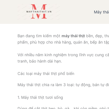
Nhảy
tới
Máy thái
Giới thiệu các loạ
nội
dung
Bạn đang tìm kiếm một
máy thái thịt
bền, đẹp, th
phẩm, phù hợp cho nhà hàng, quán ăn, bếp ăn tập
Với nhiều năm kinh nghiệm trong lĩnh vực cung 
tranh, bảo hành dài hạn.
Các loại máy thái thịt phổ biến
Máy thái thịt chia ra làm 3 loại: tự động, bán tự
1. Máy thái thịt tươi sống
Dùng để cắt thịt heo, bò, gà… khi còn mềm, phù h