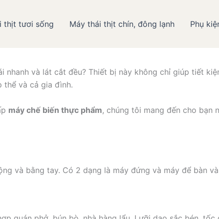
 thịt tươi sống
Máy thái thịt chín, đông lạnh
Phụ kiệ
i Máy thái thịt và Hãng máy 
ái nhanh và lát cắt đều? Thiết bị này không chỉ giúp tiết k
 thể và cả gia đình.
cấp
máy chế biến thực phẩm
, chúng tôi mang đến cho bạn n
 động và bằng tay. Có 2 dạng là máy đứng và máy để bàn và 
ợp quán phở, bún bò, nhà hàng lẩu. Lưỡi dao sắc bén, tốc đ