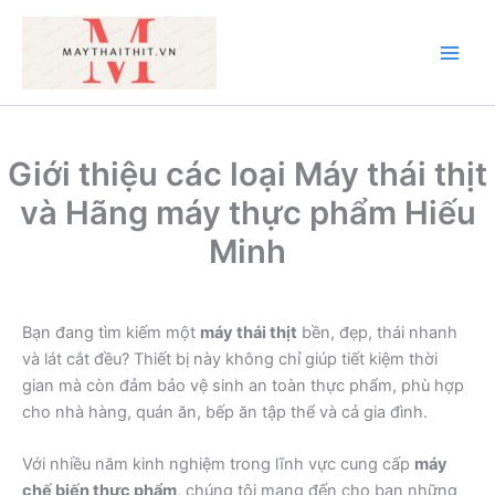
Nhảy
tới
nội
Main
dung
Men
Giới thiệu các loại Máy thái thịt
và Hãng máy thực phẩm Hiếu
Minh
Bạn đang tìm kiếm một
máy thái thịt
bền, đẹp, thái nhanh
và lát cắt đều? Thiết bị này không chỉ giúp tiết kiệm thời
gian mà còn đảm bảo vệ sinh an toàn thực phẩm, phù hợp
cho nhà hàng, quán ăn, bếp ăn tập thể và cả gia đình.
Với nhiều năm kinh nghiệm trong lĩnh vực cung cấp
máy
chế biến thực phẩm
, chúng tôi mang đến cho bạn những