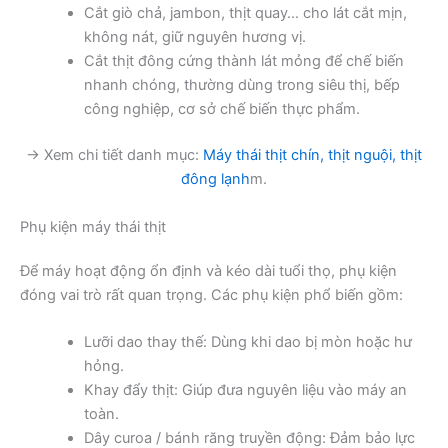
Cắt giò chả, jambon, thịt quay… cho lát cắt mịn,
không nát, giữ nguyên hương vị.
Cắt thịt đông cứng thành lát mỏng để chế biến
nhanh chóng, thường dùng trong siêu thị, bếp
công nghiệp, cơ sở chế biến thực phẩm.
→ Xem chi tiết danh mục:
Máy thái thịt chín, thịt nguội, thịt
đông lạnh
m.
Phụ kiện máy thái thịt
Để máy hoạt động ổn định và kéo dài tuổi thọ, phụ kiện
đóng vai trò rất quan trọng. Các phụ kiện phổ biến gồm:
Lưỡi dao thay thế: Dùng khi dao bị mòn hoặc hư
hỏng.
Khay đẩy thịt: Giúp đưa nguyên liệu vào máy an
toàn.
Dây curoa / bánh răng truyền động: Đảm bảo lực