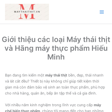
Nhảy
tới
nội
Main
dung
Men
Giới thiệu các loại Máy thái thịt
và Hãng máy thực phẩm Hiếu
Minh
Bạn đang tìm kiếm một
máy thái thịt
bền, đẹp, thái nhanh
và lát cắt đều? Thiết bị này không chỉ giúp tiết kiệm thời
gian mà còn đảm bảo vệ sinh an toàn thực phẩm, phù hợp
cho nhà hàng, quán ăn, bếp ăn tập thể và cả gia đình.
Với nhiều năm kinh nghiệm trong lĩnh vực cung cấp
máy
chế biến thực phẩm
, chúng tôi mang đến cho bạn những