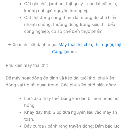
Cắt giò chả, jambon, thịt quay… cho lát cắt mịn,
không nát, giữ nguyên hương vị.
Cắt thịt đông cứng thành lát mỏng để chế biến
nhanh chóng, thường dùng trong siêu thị, bếp
công nghiệp, cơ sở chế biến thực phẩm.
→ Xem chi tiết danh mục:
Máy thái thịt chín, thịt nguội, thịt
đông lạnh
m.
Phụ kiện máy thái thịt
Để máy hoạt động ổn định và kéo dài tuổi thọ, phụ kiện
đóng vai trò rất quan trọng. Các phụ kiện phổ biến gồm:
Lưỡi dao thay thế: Dùng khi dao bị mòn hoặc hư
hỏng.
Khay đẩy thịt: Giúp đưa nguyên liệu vào máy an
toàn.
Dây curoa / bánh răng truyền động: Đảm bảo lực