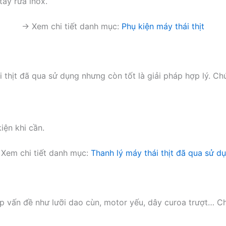
tẩy rửa inox.
→ Xem chi tiết danh mục:
Phụ kiện máy thái thịt
 thịt đã qua sử dụng nhưng còn tốt là giải pháp hợp lý. Chú
iện khi cần.
Xem chi tiết danh mục:
Thanh lý máy thái thịt đã qua sử d
ặp vấn đề như lưỡi dao cùn, motor yếu, dây curoa trượt… C