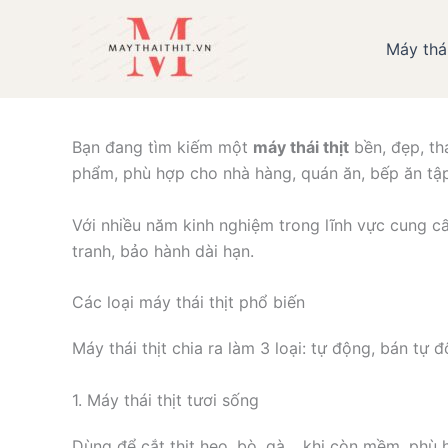
Nhảy
tới
Máy thái
Giới thiệu các loạ
nội
dung
Bạn đang tìm kiếm một
máy thái thịt
bền, đẹp, th
phẩm, phù hợp cho nhà hàng, quán ăn, bếp ăn tập
Với nhiều năm kinh nghiệm trong lĩnh vực cung 
tranh, bảo hành dài hạn.
Các loại máy thái thịt phổ biến
Máy thái thịt chia ra làm 3 loại: tự động, bán tự
1. Máy thái thịt tươi sống
Dùng để cắt thịt heo, bò, gà… khi còn mềm, phù h