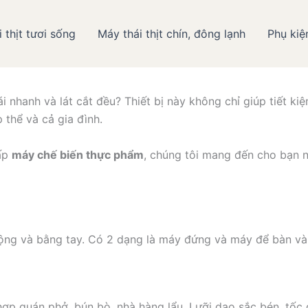
 thịt tươi sống
Máy thái thịt chín, đông lạnh
Phụ kiệ
i Máy thái thịt và Hãng máy 
ái nhanh và lát cắt đều? Thiết bị này không chỉ giúp tiết k
 thể và cả gia đình.
cấp
máy chế biến thực phẩm
, chúng tôi mang đến cho bạn n
 động và bằng tay. Có 2 dạng là máy đứng và máy để bàn và 
ợp quán phở, bún bò, nhà hàng lẩu. Lưỡi dao sắc bén, tốc đ