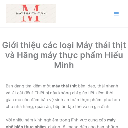
Nhảy
tới
nội
Main
dung
Men
Giới thiệu các loại Máy thái thịt
và Hãng máy thực phẩm Hiếu
Minh
Bạn đang tìm kiếm một
máy thái thịt
bền, đẹp, thái nhanh
và lát cắt đều? Thiết bị này không chỉ giúp tiết kiệm thời
gian mà còn đảm bảo vệ sinh an toàn thực phẩm, phù hợp
cho nhà hàng, quán ăn, bếp ăn tập thể và cả gia đình.
Với nhiều năm kinh nghiệm trong lĩnh vực cung cấp
máy
chế biến thực phẩm
, chúng tôi mang đến cho bạn những