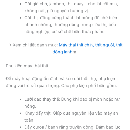
Cắt giò chả, jambon, thịt quay… cho lát cắt mịn,
không nát, giữ nguyên hương vị.
Cắt thịt đông cứng thành lát mỏng để chế biến
nhanh chóng, thường dùng trong siêu thị, bếp
công nghiệp, cơ sở chế biến thực phẩm.
→ Xem chi tiết danh mục:
Máy thái thịt chín, thịt nguội, thịt
đông lạnh
m.
Phụ kiện máy thái thịt
Để máy hoạt động ổn định và kéo dài tuổi thọ, phụ kiện
đóng vai trò rất quan trọng. Các phụ kiện phổ biến gồm:
Lưỡi dao thay thế: Dùng khi dao bị mòn hoặc hư
hỏng.
Khay đẩy thịt: Giúp đưa nguyên liệu vào máy an
toàn.
Dây curoa / bánh răng truyền động: Đảm bảo lực