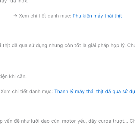
tẩy rửa inox.
→ Xem chi tiết danh mục:
Phụ kiện máy thái thịt
 thịt đã qua sử dụng nhưng còn tốt là giải pháp hợp lý. Chú
iện khi cần.
Xem chi tiết danh mục:
Thanh lý máy thái thịt đã qua sử d
ặp vấn đề như lưỡi dao cùn, motor yếu, dây curoa trượt… C