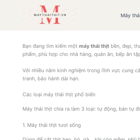
Nhảy
tới
Máy thái
Giới thiệu các loạ
nội
dung
Bạn đang tìm kiếm một
máy thái thịt
bền, đẹp, th
phẩm, phù hợp cho nhà hàng, quán ăn, bếp ăn tập
Với nhiều năm kinh nghiệm trong lĩnh vực cung 
tranh, bảo hành dài hạn.
Các loại máy thái thịt phổ biến
Máy thái thịt chia ra làm 3 loại: tự động, bán tự
1. Máy thái thịt tươi sống
Dùng để cắt thịt heo, bò, gà… khi còn mềm, phù h