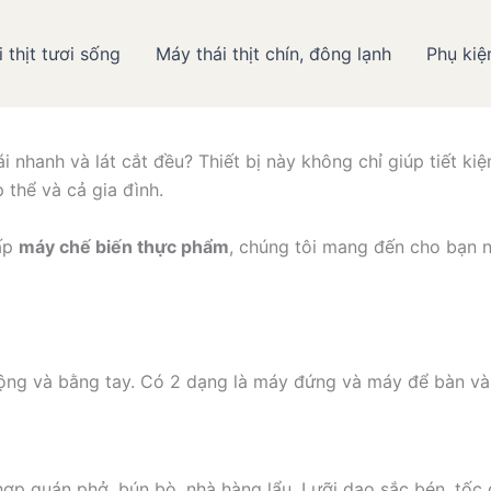
 thịt tươi sống
Máy thái thịt chín, đông lạnh
Phụ kiệ
i Máy thái thịt và Hãng máy 
ái nhanh và lát cắt đều? Thiết bị này không chỉ giúp tiết k
 thể và cả gia đình.
cấp
máy chế biến thực phẩm
, chúng tôi mang đến cho bạn n
 động và bằng tay. Có 2 dạng là máy đứng và máy để bàn và 
ợp quán phở, bún bò, nhà hàng lẩu. Lưỡi dao sắc bén, tốc đ