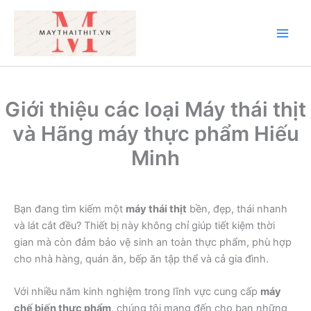
Nhảy
tới
nội
Main
dung
Men
Giới thiệu các loại Máy thái thịt
và Hãng máy thực phẩm Hiếu
Minh
Bạn đang tìm kiếm một
máy thái thịt
bền, đẹp, thái nhanh
và lát cắt đều? Thiết bị này không chỉ giúp tiết kiệm thời
gian mà còn đảm bảo vệ sinh an toàn thực phẩm, phù hợp
cho nhà hàng, quán ăn, bếp ăn tập thể và cả gia đình.
Với nhiều năm kinh nghiệm trong lĩnh vực cung cấp
máy
chế biến thực phẩm
, chúng tôi mang đến cho bạn những