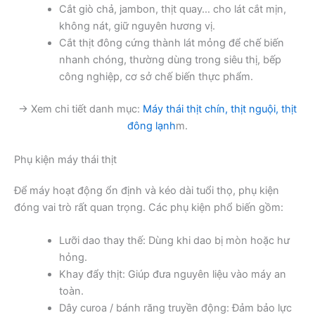
Cắt giò chả, jambon, thịt quay… cho lát cắt mịn,
không nát, giữ nguyên hương vị.
Cắt thịt đông cứng thành lát mỏng để chế biến
nhanh chóng, thường dùng trong siêu thị, bếp
công nghiệp, cơ sở chế biến thực phẩm.
→ Xem chi tiết danh mục:
Máy thái thịt chín, thịt nguội, thịt
đông lạnh
m.
Phụ kiện máy thái thịt
Để máy hoạt động ổn định và kéo dài tuổi thọ, phụ kiện
đóng vai trò rất quan trọng. Các phụ kiện phổ biến gồm:
Lưỡi dao thay thế: Dùng khi dao bị mòn hoặc hư
hỏng.
Khay đẩy thịt: Giúp đưa nguyên liệu vào máy an
toàn.
Dây curoa / bánh răng truyền động: Đảm bảo lực