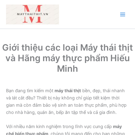
Nhảy
tới
nội
Main
dung
Men
Giới thiệu các loại Máy thái thịt
và Hãng máy thực phẩm Hiếu
Minh
Bạn đang tìm kiếm một
máy thái thịt
bền, đẹp, thái nhanh
và lát cắt đều? Thiết bị này không chỉ giúp tiết kiệm thời
gian mà còn đảm bảo vệ sinh an toàn thực phẩm, phù hợp
cho nhà hàng, quán ăn, bếp ăn tập thể và cả gia đình.
Với nhiều năm kinh nghiệm trong lĩnh vực cung cấp
máy
chế biến thực phẩm
, chúng tôi mang đến cho bạn những