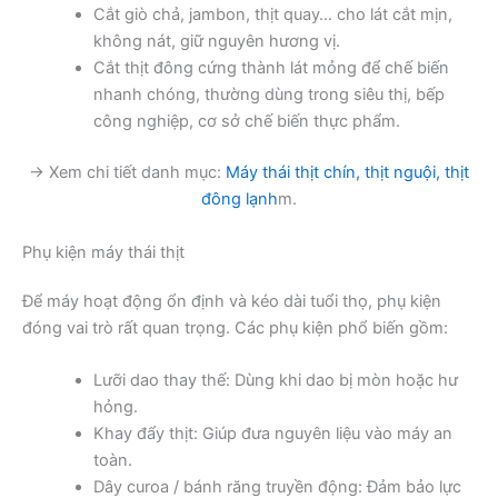
Cắt giò chả, jambon, thịt quay… cho lát cắt mịn,
không nát, giữ nguyên hương vị.
Cắt thịt đông cứng thành lát mỏng để chế biến
nhanh chóng, thường dùng trong siêu thị, bếp
công nghiệp, cơ sở chế biến thực phẩm.
→ Xem chi tiết danh mục:
Máy thái thịt chín, thịt nguội, thịt
đông lạnh
m.
Phụ kiện máy thái thịt
Để máy hoạt động ổn định và kéo dài tuổi thọ, phụ kiện
đóng vai trò rất quan trọng. Các phụ kiện phổ biến gồm:
Lưỡi dao thay thế: Dùng khi dao bị mòn hoặc hư
hỏng.
Khay đẩy thịt: Giúp đưa nguyên liệu vào máy an
toàn.
Dây curoa / bánh răng truyền động: Đảm bảo lực