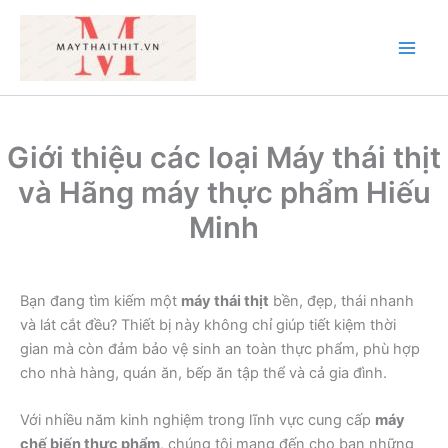
Nhảy
tới
nội
Main
dung
Men
Giới thiệu các loại Máy thái thịt
và Hãng máy thực phẩm Hiếu
Minh
Bạn đang tìm kiếm một
máy thái thịt
bền, đẹp, thái nhanh
và lát cắt đều? Thiết bị này không chỉ giúp tiết kiệm thời
gian mà còn đảm bảo vệ sinh an toàn thực phẩm, phù hợp
cho nhà hàng, quán ăn, bếp ăn tập thể và cả gia đình.
Với nhiều năm kinh nghiệm trong lĩnh vực cung cấp
máy
chế biến thực phẩm
, chúng tôi mang đến cho bạn những