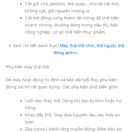
Cắt giò chả, jambon, thịt quay… cho lát cắt mịn,
không nát, giữ nguyên hương vị.
Cắt thịt đông cứng thành lát mỏng để chế biến
nhanh chóng, thường dùng trong siêu thị, bếp
công nghiệp, cơ sở chế biến thực phẩm.
→ Xem chi tiết danh mục:
Máy thái thịt chín, thịt nguội, thịt
đông lạnh
m.
Phụ kiện máy thái thịt
Để máy hoạt động ổn định và kéo dài tuổi thọ, phụ kiện
đóng vai trò rất quan trọng. Các phụ kiện phổ biến gồm:
Lưỡi dao thay thế: Dùng khi dao bị mòn hoặc hư
hỏng.
Khay đẩy thịt: Giúp đưa nguyên liệu vào máy an
toàn.
Dây curoa / bánh răng truyền động: Đảm bảo lực