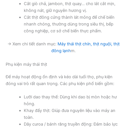
Cắt giò chả, jambon, thịt quay… cho lát cắt mịn,
không nát, giữ nguyên hương vị.
Cắt thịt đông cứng thành lát mỏng để chế biến
nhanh chóng, thường dùng trong siêu thị, bếp
công nghiệp, cơ sở chế biến thực phẩm.
→ Xem chi tiết danh mục:
Máy thái thịt chín, thịt nguội, thịt
đông lạnh
m.
Phụ kiện máy thái thịt
Để máy hoạt động ổn định và kéo dài tuổi thọ, phụ kiện
đóng vai trò rất quan trọng. Các phụ kiện phổ biến gồm:
Lưỡi dao thay thế: Dùng khi dao bị mòn hoặc hư
hỏng.
Khay đẩy thịt: Giúp đưa nguyên liệu vào máy an
toàn.
Dây curoa / bánh răng truyền động: Đảm bảo lực