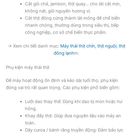
Cắt giò chả, jambon, thịt quay… cho lát cắt mịn,
không nát, giữ nguyên hương vị.
Cắt thịt đông cứng thành lát mỏng để chế biến
nhanh chóng, thường dùng trong siêu thị, bếp
công nghiệp, cơ sở chế biến thực phẩm.
→ Xem chi tiết danh mục:
Máy thái thịt chín, thịt nguội, thịt
đông lạnh
m.
Phụ kiện máy thái thịt
Để máy hoạt động ổn định và kéo dài tuổi thọ, phụ kiện
đóng vai trò rất quan trọng. Các phụ kiện phổ biến gồm:
Lưỡi dao thay thế: Dùng khi dao bị mòn hoặc hư
hỏng.
Khay đẩy thịt: Giúp đưa nguyên liệu vào máy an
toàn.
Dây curoa / bánh răng truyền động: Đảm bảo lực