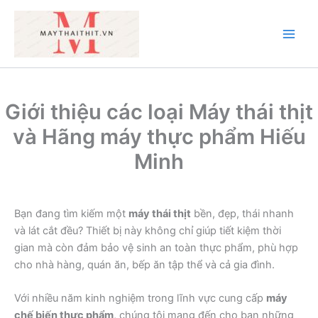
Nhảy
tới
nội
Main
dung
Men
Giới thiệu các loại Máy thái thịt
và Hãng máy thực phẩm Hiếu
Minh
Bạn đang tìm kiếm một
máy thái thịt
bền, đẹp, thái nhanh
và lát cắt đều? Thiết bị này không chỉ giúp tiết kiệm thời
gian mà còn đảm bảo vệ sinh an toàn thực phẩm, phù hợp
cho nhà hàng, quán ăn, bếp ăn tập thể và cả gia đình.
Với nhiều năm kinh nghiệm trong lĩnh vực cung cấp
máy
chế biến thực phẩm
, chúng tôi mang đến cho bạn những