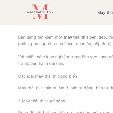
Nhảy
tới
Máy thái
Giới thiệu các loạ
nội
dung
Bạn đang tìm kiếm một
máy thái thịt
bền, đẹp, th
phẩm, phù hợp cho nhà hàng, quán ăn, bếp ăn tập
Với nhiều năm kinh nghiệm trong lĩnh vực cung 
tranh, bảo hành dài hạn.
Các loại máy thái thịt phổ biến
Máy thái thịt chia ra làm 3 loại: tự động, bán tự
1. Máy thái thịt tươi sống
Dùng để cắt thịt heo, bò, gà… khi còn mềm, phù h