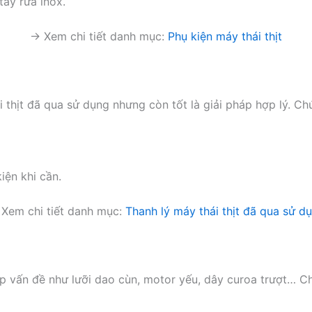
tẩy rửa inox.
→ Xem chi tiết danh mục:
Phụ kiện máy thái thịt
 thịt đã qua sử dụng nhưng còn tốt là giải pháp hợp lý. Chú
iện khi cần.
Xem chi tiết danh mục:
Thanh lý máy thái thịt đã qua sử d
ặp vấn đề như lưỡi dao cùn, motor yếu, dây curoa trượt… C