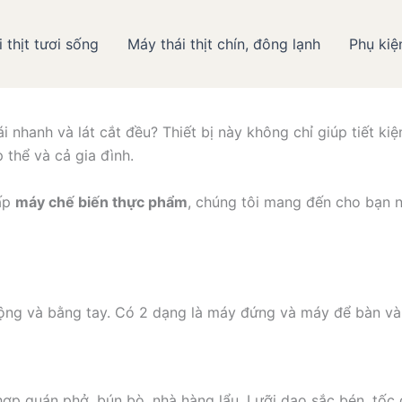
 thịt tươi sống
Máy thái thịt chín, đông lạnh
Phụ kiệ
i Máy thái thịt và Hãng máy 
ái nhanh và lát cắt đều? Thiết bị này không chỉ giúp tiết k
 thể và cả gia đình.
cấp
máy chế biến thực phẩm
, chúng tôi mang đến cho bạn n
 động và bằng tay. Có 2 dạng là máy đứng và máy để bàn và 
ợp quán phở, bún bò, nhà hàng lẩu. Lưỡi dao sắc bén, tốc đ