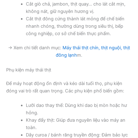
Cắt giò chả, jambon, thịt quay… cho lát cắt mịn,
không nát, giữ nguyên hương vị.
Cắt thịt đông cứng thành lát mỏng để chế biến
nhanh chóng, thường dùng trong siêu thị, bếp
công nghiệp, cơ sở chế biến thực phẩm.
→ Xem chi tiết danh mục:
Máy thái thịt chín, thịt nguội, thịt
đông lạnh
m.
Phụ kiện máy thái thịt
Để máy hoạt động ổn định và kéo dài tuổi thọ, phụ kiện
đóng vai trò rất quan trọng. Các phụ kiện phổ biến gồm:
Lưỡi dao thay thế: Dùng khi dao bị mòn hoặc hư
hỏng.
Khay đẩy thịt: Giúp đưa nguyên liệu vào máy an
toàn.
Dây curoa / bánh răng truyền động: Đảm bảo lực