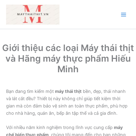
Nhảy
tới
nội
Main
dung
Men
Giới thiệu các loại Máy thái thịt
và Hãng máy thực phẩm Hiếu
Minh
Bạn đang tìm kiếm một
máy thái thịt
bền, đẹp, thái nhanh
và lát cắt đều? Thiết bị này không chỉ giúp tiết kiệm thời
gian mà còn đảm bảo vệ sinh an toàn thực phẩm, phù hợp
cho nhà hàng, quán ăn, bếp ăn tập thể và cả gia đình.
Với nhiều năm kinh nghiệm trong lĩnh vực cung cấp
máy
chế biến thực phẩm
, chúng tôi mang đến cho bạn những