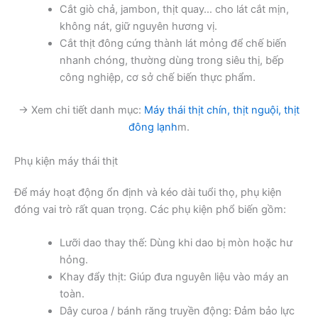
Cắt giò chả, jambon, thịt quay… cho lát cắt mịn,
không nát, giữ nguyên hương vị.
Cắt thịt đông cứng thành lát mỏng để chế biến
nhanh chóng, thường dùng trong siêu thị, bếp
công nghiệp, cơ sở chế biến thực phẩm.
→ Xem chi tiết danh mục:
Máy thái thịt chín, thịt nguội, thịt
đông lạnh
m.
Phụ kiện máy thái thịt
Để máy hoạt động ổn định và kéo dài tuổi thọ, phụ kiện
đóng vai trò rất quan trọng. Các phụ kiện phổ biến gồm:
Lưỡi dao thay thế: Dùng khi dao bị mòn hoặc hư
hỏng.
Khay đẩy thịt: Giúp đưa nguyên liệu vào máy an
toàn.
Dây curoa / bánh răng truyền động: Đảm bảo lực