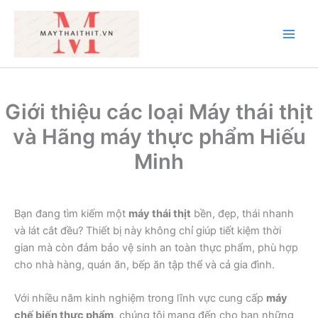
Nhảy
tới
nội
Main
dung
Men
Giới thiệu các loại Máy thái thịt
và Hãng máy thực phẩm Hiếu
Minh
Bạn đang tìm kiếm một
máy thái thịt
bền, đẹp, thái nhanh
và lát cắt đều? Thiết bị này không chỉ giúp tiết kiệm thời
gian mà còn đảm bảo vệ sinh an toàn thực phẩm, phù hợp
cho nhà hàng, quán ăn, bếp ăn tập thể và cả gia đình.
Với nhiều năm kinh nghiệm trong lĩnh vực cung cấp
máy
chế biến thực phẩm
, chúng tôi mang đến cho bạn những