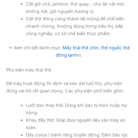
Cắt giò chả, jambon, thịt quay… cho lát cắt mịn,
không nát, giữ nguyên hương vị.
Cắt thịt đông cứng thành lát mỏng để chế biến
nhanh chóng, thường dùng trong siêu thị, bếp
công nghiệp, cơ sở chế biến thực phẩm.
→ Xem chi tiết danh mục:
Máy thái thịt chín, thịt nguội, thịt
đông lạnh
m.
Phụ kiện máy thái thịt
Để máy hoạt động ổn định và kéo dài tuổi thọ, phụ kiện
đóng vai trò rất quan trọng. Các phụ kiện phổ biến gồm:
Lưỡi dao thay thế: Dùng khi dao bị mòn hoặc hư
hỏng.
Khay đẩy thịt: Giúp đưa nguyên liệu vào máy an
toàn.
Dây curoa / bánh răng truyền động: Đảm bảo lực