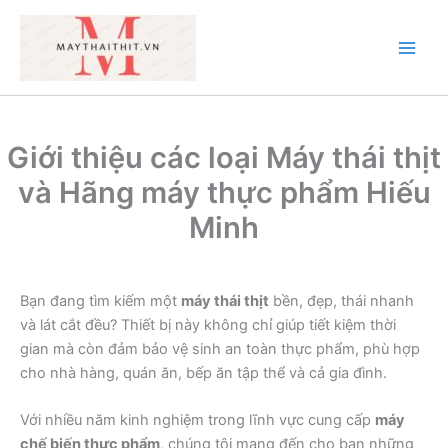
Nhảy
tới
nội
Main
dung
Men
Giới thiệu các loại Máy thái thịt
và Hãng máy thực phẩm Hiếu
Minh
Bạn đang tìm kiếm một
máy thái thịt
bền, đẹp, thái nhanh
và lát cắt đều? Thiết bị này không chỉ giúp tiết kiệm thời
gian mà còn đảm bảo vệ sinh an toàn thực phẩm, phù hợp
cho nhà hàng, quán ăn, bếp ăn tập thể và cả gia đình.
Với nhiều năm kinh nghiệm trong lĩnh vực cung cấp
máy
chế biến thực phẩm
, chúng tôi mang đến cho bạn những