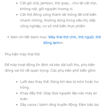
Cắt giò chả, jambon, thịt quay… cho lát cắt mịn,
không nát, giữ nguyên hương vị.
Cắt thịt đông cứng thành lát mỏng để chế biến
nhanh chóng, thường dùng trong siêu thị, bếp
công nghiệp, cơ sở chế biến thực phẩm.
→ Xem chi tiết danh mục:
Máy thái thịt chín, thịt nguội, thịt
đông lạnh
m.
Phụ kiện máy thái thịt
Để máy hoạt động ổn định và kéo dài tuổi thọ, phụ kiện
đóng vai trò rất quan trọng. Các phụ kiện phổ biến gồm:
Lưỡi dao thay thế: Dùng khi dao bị mòn hoặc hư
hỏng.
Khay đẩy thịt: Giúp đưa nguyên liệu vào máy an
toàn.
Dây curoa / bánh răng truyền động: Đảm bảo lực