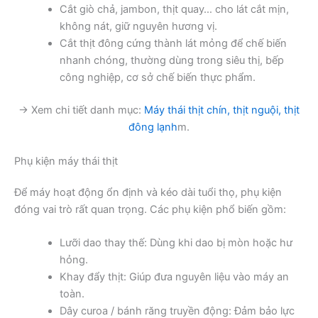
Cắt giò chả, jambon, thịt quay… cho lát cắt mịn,
không nát, giữ nguyên hương vị.
Cắt thịt đông cứng thành lát mỏng để chế biến
nhanh chóng, thường dùng trong siêu thị, bếp
công nghiệp, cơ sở chế biến thực phẩm.
→ Xem chi tiết danh mục:
Máy thái thịt chín, thịt nguội, thịt
đông lạnh
m.
Phụ kiện máy thái thịt
Để máy hoạt động ổn định và kéo dài tuổi thọ, phụ kiện
đóng vai trò rất quan trọng. Các phụ kiện phổ biến gồm:
Lưỡi dao thay thế: Dùng khi dao bị mòn hoặc hư
hỏng.
Khay đẩy thịt: Giúp đưa nguyên liệu vào máy an
toàn.
Dây curoa / bánh răng truyền động: Đảm bảo lực