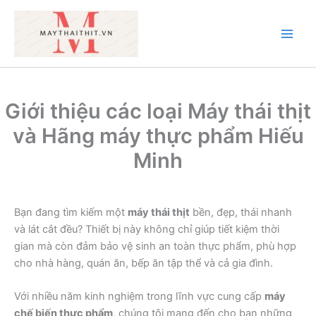
Nhảy
tới
nội
Main
dung
Men
Giới thiệu các loại Máy thái thịt
và Hãng máy thực phẩm Hiếu
Minh
Bạn đang tìm kiếm một
máy thái thịt
bền, đẹp, thái nhanh
và lát cắt đều? Thiết bị này không chỉ giúp tiết kiệm thời
gian mà còn đảm bảo vệ sinh an toàn thực phẩm, phù hợp
cho nhà hàng, quán ăn, bếp ăn tập thể và cả gia đình.
Với nhiều năm kinh nghiệm trong lĩnh vực cung cấp
máy
chế biến thực phẩm
, chúng tôi mang đến cho bạn những